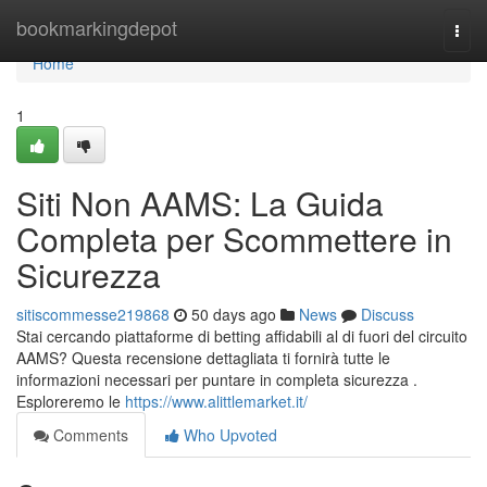
Home
bookmarkingdepot
Togg
navi
Home
1
Siti Non AAMS: La Guida
Completa per Scommettere in
Sicurezza
sitiscommesse219868
50 days ago
News
Discuss
Stai cercando piattaforme di betting affidabili al di fuori del circuito
AAMS? Questa recensione dettagliata ti fornirà tutte le
informazioni necessari per puntare in completa sicurezza .
Esploreremo le
https://www.alittlemarket.it/
Comments
Who Upvoted