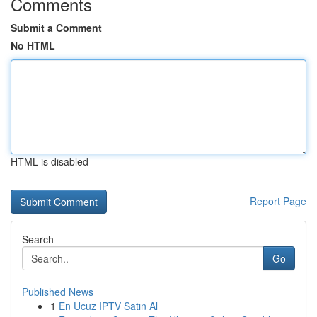
Comments
Submit a Comment
No HTML
HTML is disabled
Report Page
Search
Go
Published News
1
En Ucuz IPTV Satın Al