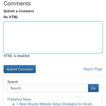
Comments
Submit a Comment
No HTML
HTML is disabled
Report Page
Search
Go
Published News
1
Best Shopify Website Setup Strategies for Small...