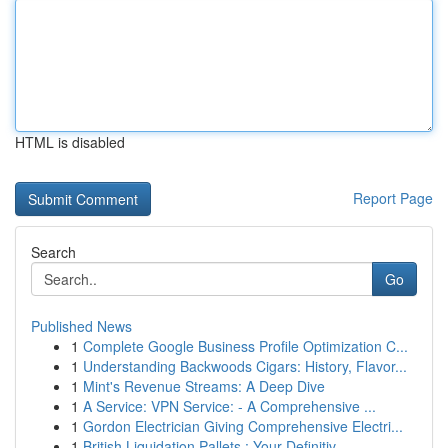
HTML is disabled
Report Page
Search
Go
Published News
1
Complete Google Business Profile Optimization C...
1
Understanding Backwoods Cigars: History, Flavor...
1
Mint's Revenue Streams: A Deep Dive
1
A Service: VPN Service: - A Comprehensive ...
1
Gordon Electrician Giving Comprehensive Electri...
1
British Liquidation Pallets : Your Definitiv...