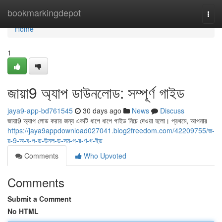
Home
bookmarkingdepot
Togg
navi
Home
1
জায়া9 অ্যাপ ডাউনলোড: সম্পূর্ণ গাইড
jaya9-app-bd761545
30 days ago
News
Discuss
জায়া9 অ্যাপ লোড করার জন্য একটি ধাপে ধাপে গাইড নিচে দেওয়া হলো। প্রথমে, আপনার
https://jaya9appdownload027041.blog2freedom.com/42209755/জ-
য়-9-অ-য-প-ড-উনল-ড-সম-প-র-ণ-গ-ইড
Comments
Who Upvoted
Comments
Submit a Comment
No HTML