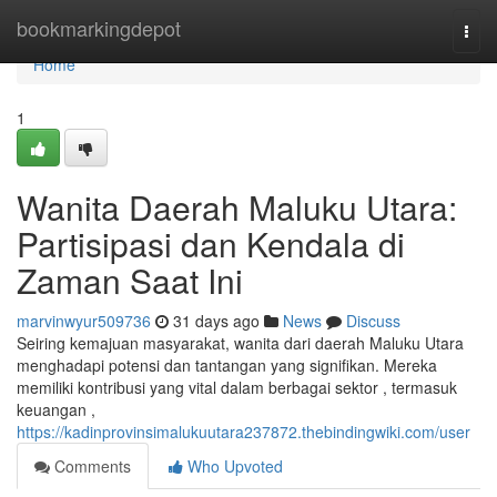
Home
bookmarkingdepot
Togg
navi
Home
1
Wanita Daerah Maluku Utara:
Partisipasi dan Kendala di
Zaman Saat Ini
marvinwyur509736
31 days ago
News
Discuss
Seiring kemajuan masyarakat, wanita dari daerah Maluku Utara
menghadapi potensi dan tantangan yang signifikan. Mereka
memiliki kontribusi yang vital dalam berbagai sektor , termasuk
keuangan ,
https://kadinprovinsimalukuutara237872.thebindingwiki.com/user
Comments
Who Upvoted