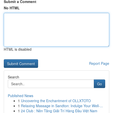
Submit a Comment
No HTML
HTML is disabled
Report Page
Search
Go
Published News
1
Uncovering the Enchantment of OLLXTOTO
1
Relaxing Massage in Sandton: Indulge Your Well-...
1
24 Club : Nền Tảng Giải Trí Hàng Đầu Việt Nam