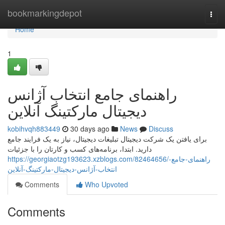
Home
bookmarkingdepot
Togg
navi
Home
1
راهنمای جامع انتخاب آژانس
دیجیتال مارکتینگ آنلاین
kobihvqh883449
30 days ago
News
Discuss
برای یافتن یک شرکت دیجیتال تبلیغات دیجیتال، نیاز به یک فرایند جامع
دارید. ابتدا، برنامه‌های کسب و کارتان را با جزئیات
https://georgiaotzg193623.xzblogs.com/82464656/راهنمای-جامع-
انتخاب-آژانس-دیجیتال-مارکتینگ-آنلاین
Comments
Who Upvoted
Comments