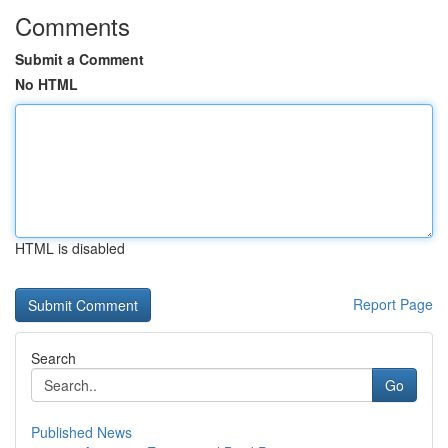
Comments
Submit a Comment
No HTML
HTML is disabled
Report Page
Search
Go
Published News