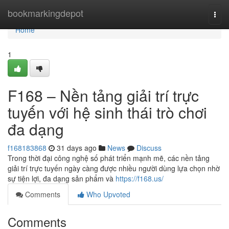
Home
bookmarkingdepot
Togg
navi
Home
1
F168 – Nền tảng giải trí trực
tuyến với hệ sinh thái trò chơi
đa dạng
f168183868
31 days ago
News
Discuss
Trong thời đại công nghệ số phát triển mạnh mẽ, các nền tảng
giải trí trực tuyến ngày càng được nhiều người dùng lựa chọn nhờ
sự tiện lợi, đa dạng sản phẩm và
https://f168.us/
Comments
Who Upvoted
Comments